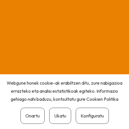
Webgune honek cookie-ak erabiltzen ditu, zure nabigazioa
errazteko eta analisi estatistikoak egiteko. Informazio
gehiago nahi baduzu, kontsultatu gure
Cookien Politika
Onartu
Ukatu
Konfiguratu