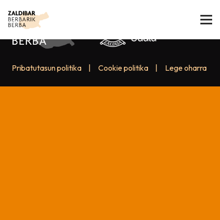
Pribatutasun politika
|
Cookie politika
|
Lege oharra