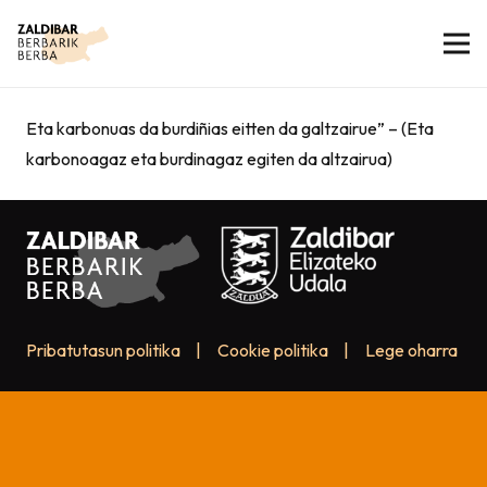
Eta karbonuas da burdiñias eitten da galtzairue” – (Eta
karbonoagaz eta burdinagaz egiten da altzairua)
Pribatutasun politika
|
Cookie politika
|
Lege oharra