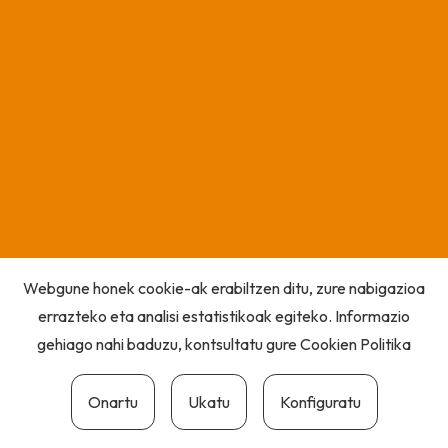
Webgune honek cookie-ak erabiltzen ditu, zure nabigazioa
errazteko eta analisi estatistikoak egiteko. Informazio
gehiago nahi baduzu, kontsultatu gure
Cookien Politika
Onartu
Ukatu
Konfiguratu