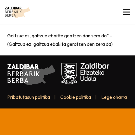
Galtzue es, galtzue ebaitte geatzen dan sera da” –
(Galtzua ez, galtzua ebakita geratzen den zera da)
Pribatutasun politika
|
Cookie politika
|
Lege oharra