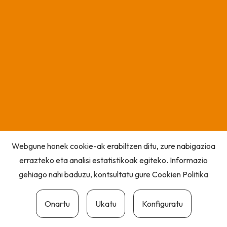
Webgune honek cookie-ak erabiltzen ditu, zure nabigazioa
errazteko eta analisi estatistikoak egiteko. Informazio
gehiago nahi baduzu, kontsultatu gure
Cookien Politika
Onartu
Ukatu
Konfiguratu