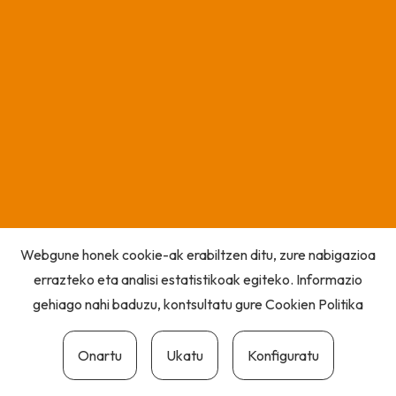
Webgune honek cookie-ak erabiltzen ditu, zure nabigazioa
errazteko eta analisi estatistikoak egiteko. Informazio
gehiago nahi baduzu, kontsultatu gure
Cookien Politika
Onartu
Ukatu
Konfiguratu