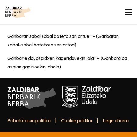
Ganbaran sabal sabal boteta san artue” – (Ganbaran
zabal-zabal botatzen zen artoa)
Ganbarie da, aspidxen kaperidxuekin, ola” – (Ganbara da,
azpian gapirioekin, ohola)
Pribatutasun politika
|
Cookie politika
|
Lege oharra