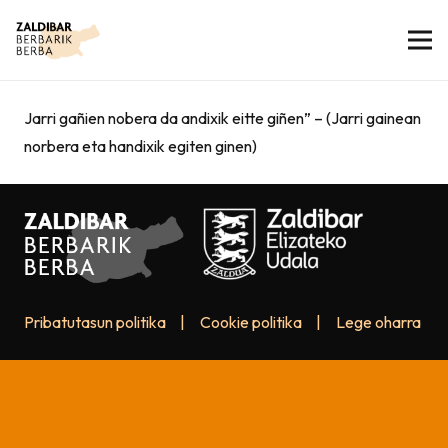
Jarri gañien nobera da andixik eitte giñen” – (Jarri gainean
norbera eta handixik egiten ginen)
Pribatutasun politika
|
Cookie politika
|
Lege oharra