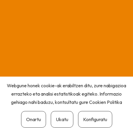
Webgune honek cookie-ak erabiltzen ditu, zure nabigazioa
errazteko eta analisi estatistikoak egiteko. Informazio
gehiago nahi baduzu, kontsultatu gure
Cookien Politika
Onartu
Ukatu
Konfiguratu