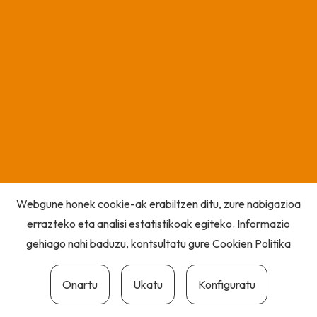
Webgune honek cookie-ak erabiltzen ditu, zure nabigazioa
errazteko eta analisi estatistikoak egiteko. Informazio
gehiago nahi baduzu, kontsultatu gure
Cookien Politika
Onartu
Ukatu
Konfiguratu