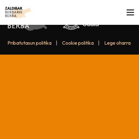
Pribatutasun politika
|
Cookie politika
|
Lege oharra