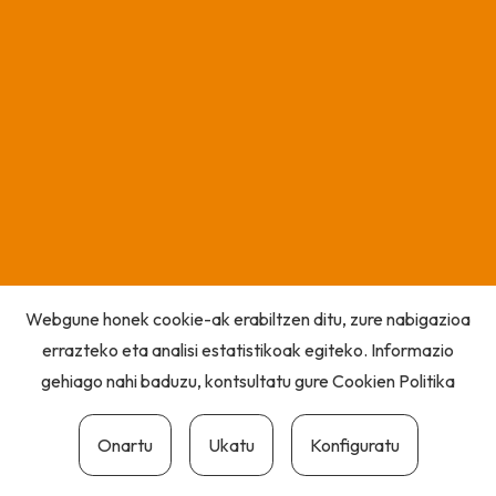
Webgune honek cookie-ak erabiltzen ditu, zure nabigazioa
errazteko eta analisi estatistikoak egiteko. Informazio
gehiago nahi baduzu, kontsultatu gure
Cookien Politika
Onartu
Ukatu
Konfiguratu