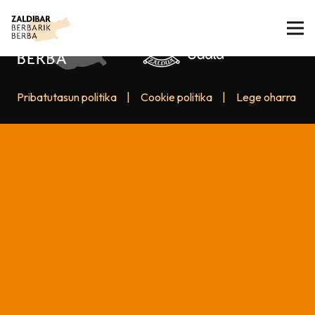
Pribatutasun politika
|
Cookie politika
|
Lege oharra