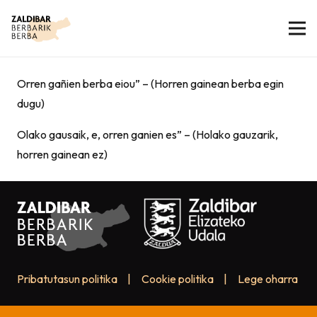
Orren gañien berba eiou” – (Horren gainean berba egin
dugu)
Olako gausaik, e, orren ganien es” – (Holako gauzarik,
horren gainean ez)
Pribatutasun politika
|
Cookie politika
|
Lege oharra