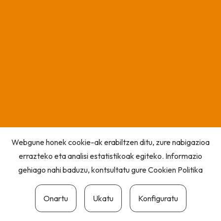
Webgune honek cookie-ak erabiltzen ditu, zure nabigazioa
errazteko eta analisi estatistikoak egiteko. Informazio
gehiago nahi baduzu, kontsultatu gure
Cookien Politika
Onartu
Ukatu
Konfiguratu