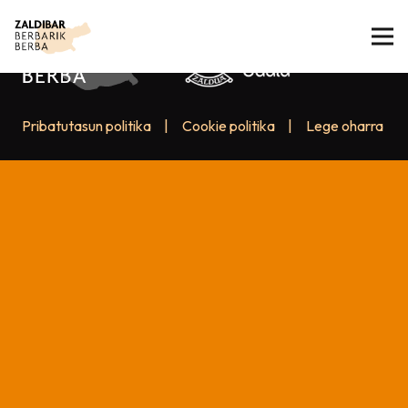
Pribatutasun politika
|
Cookie politika
|
Lege oharra