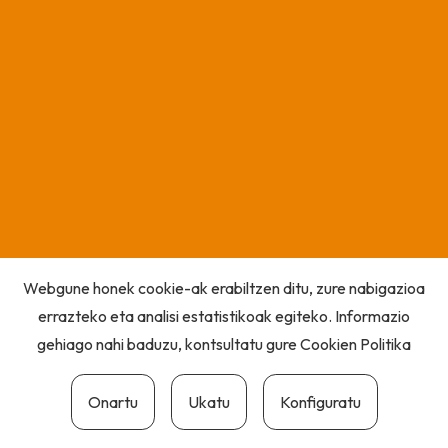
Webgune honek cookie-ak erabiltzen ditu, zure nabigazioa
errazteko eta analisi estatistikoak egiteko. Informazio
gehiago nahi baduzu, kontsultatu gure
Cookien Politika
Onartu
Ukatu
Konfiguratu