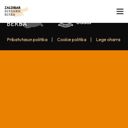
Pribatutasun politika
|
Cookie politika
|
Lege oharra