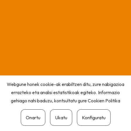
Webgune honek cookie-ak erabiltzen ditu, zure nabigazioa
errazteko eta analisi estatistikoak egiteko. Informazio
gehiago nahi baduzu, kontsultatu gure
Cookien Politika
Onartu
Ukatu
Konfiguratu