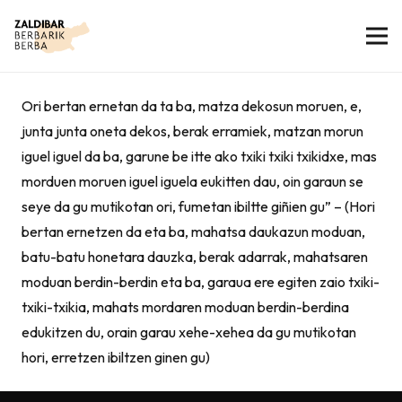
Ori bertan ernetan da ta ba, matza dekosun moruen, e,
junta junta oneta dekos, berak erramiek, matzan morun
iguel iguel da ba, garune be itte ako txiki txiki txikidxe, mas
morduen moruen iguel iguela eukitten dau, oin garaun se
seye da gu mutikotan ori, fumetan ibiltte giñien gu” – (Hori
bertan ernetzen da eta ba, mahatsa daukazun moduan,
batu-batu honetara dauzka, berak adarrak, mahatsaren
moduan berdin-berdin eta ba, garaua ere egiten zaio txiki-
txiki-txikia, mahats mordaren moduan berdin-berdina
edukitzen du, orain garau xehe-xehea da gu mutikotan
hori, erretzen ibiltzen ginen gu)