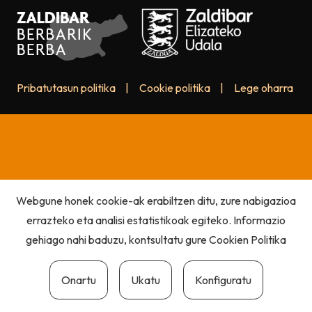
Pribatutasun politika
|
Cookie politika
|
Lege oharra
Webgune honek cookie-ak erabiltzen ditu, zure nabigazioa
errazteko eta analisi estatistikoak egiteko. Informazio
gehiago nahi baduzu, kontsultatu gure
Cookien Politika
Onartu
Ukatu
Konfiguratu