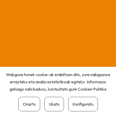
Webgune honek cookie-ak erabiltzen ditu, zure nabigazioa
errazteko eta analisi estatistikoak egiteko. Informazio
gehiago nahi baduzu, kontsultatu gure
Cookien Politika
Onartu
Ukatu
Konfiguratu