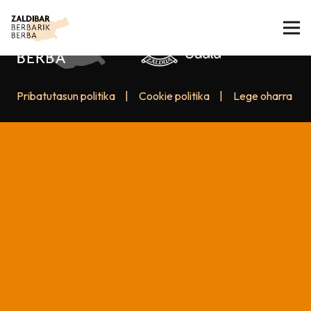
Pribatutasun politika
|
Cookie politika
|
Lege oharra