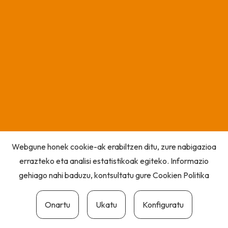
Webgune honek cookie-ak erabiltzen ditu, zure nabigazioa
errazteko eta analisi estatistikoak egiteko. Informazio
gehiago nahi baduzu, kontsultatu gure
Cookien Politika
Onartu
Ukatu
Konfiguratu