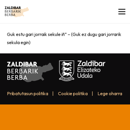
Guk estu gari jorraik sekule iñ” – (Guk ez dugu gari jorrarik
sekula egin)
Pribatutasun politika
|
Cookie politika
|
Lege oharra