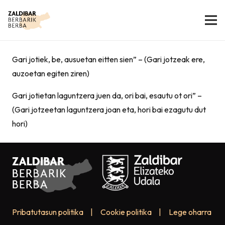
Gari jotiek, be, ausuetan eitten sien” – (Gari jotzeak ere,
auzoetan egiten ziren)
Gari jotietan laguntzera juen da, ori bai, esautu ot ori” –
(Gari jotzeetan laguntzera joan eta, hori bai ezagutu dut
hori)
Pribatutasun politika
|
Cookie politika
|
Lege oharra