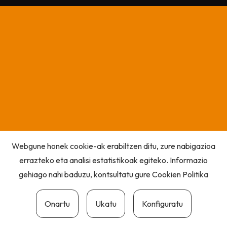
Webgune honek cookie-ak erabiltzen ditu, zure nabigazioa
errazteko eta analisi estatistikoak egiteko. Informazio
gehiago nahi baduzu, kontsultatu gure
Cookien Politika
Onartu
Ukatu
Konfiguratu