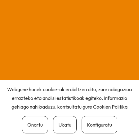
Webgune honek cookie-ak erabiltzen ditu, zure nabigazioa
errazteko eta analisi estatistikoak egiteko. Informazio
gehiago nahi baduzu, kontsultatu gure
Cookien Politika
Onartu
Ukatu
Konfiguratu