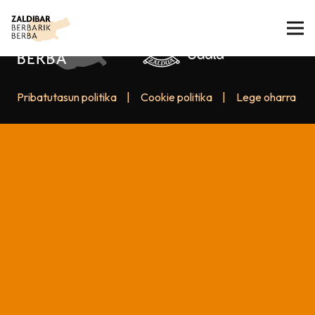
Pribatutasun politika
|
Cookie politika
|
Lege oharra