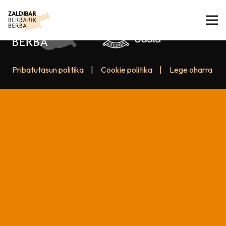
Pribatutasun politika
|
Cookie politika
|
Lege oharra