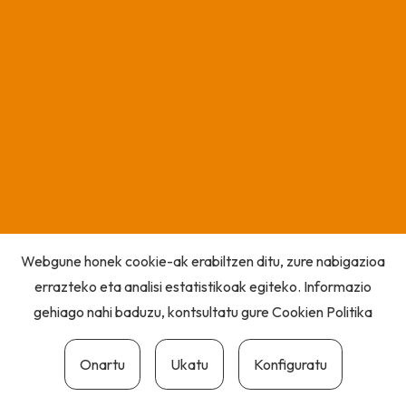
Webgune honek cookie-ak erabiltzen ditu, zure nabigazioa
errazteko eta analisi estatistikoak egiteko. Informazio
gehiago nahi baduzu, kontsultatu gure
Cookien Politika
Onartu
Ukatu
Konfiguratu