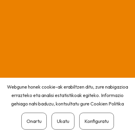
Webgune honek cookie-ak erabiltzen ditu, zure nabigazioa
errazteko eta analisi estatistikoak egiteko. Informazio
gehiago nahi baduzu, kontsultatu gure
Cookien Politika
Onartu
Ukatu
Konfiguratu