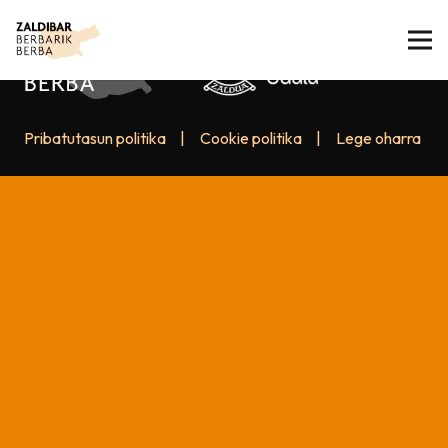
Pribatutasun politika
|
Cookie politika
|
Lege oharra