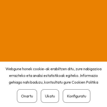
Webgune honek cookie-ak erabiltzen ditu, zure nabigazioa
errazteko eta analisi estatistikoak egiteko. Informazio
gehiago nahi baduzu, kontsultatu gure
Cookien Politika
Onartu
Ukatu
Konfiguratu