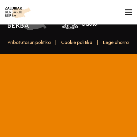
Pribatutasun politika
|
Cookie politika
|
Lege oharra