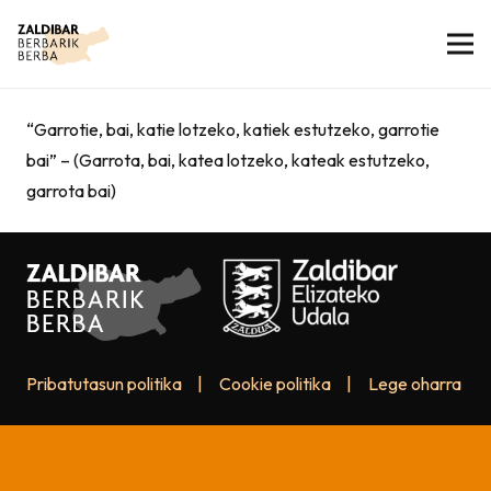
“Garrotie, bai, katie lotzeko, katiek estutzeko, garrotie
bai” – (Garrota, bai, katea lotzeko, kateak estutzeko,
garrota bai)
Pribatutasun politika
|
Cookie politika
|
Lege oharra