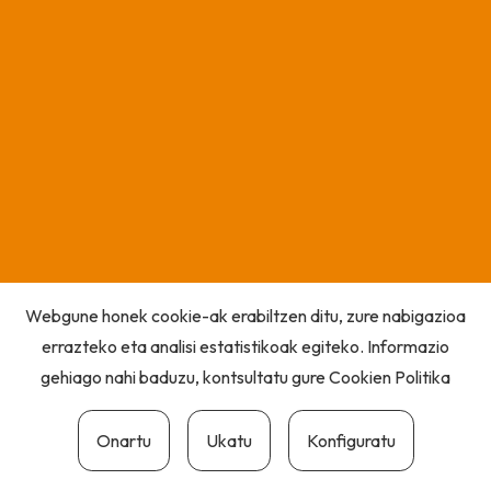
Webgune honek cookie-ak erabiltzen ditu, zure nabigazioa
errazteko eta analisi estatistikoak egiteko. Informazio
gehiago nahi baduzu, kontsultatu gure
Cookien Politika
Onartu
Ukatu
Konfiguratu