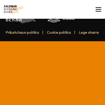
Pribatutasun politika
|
Cookie politika
|
Lege oharra