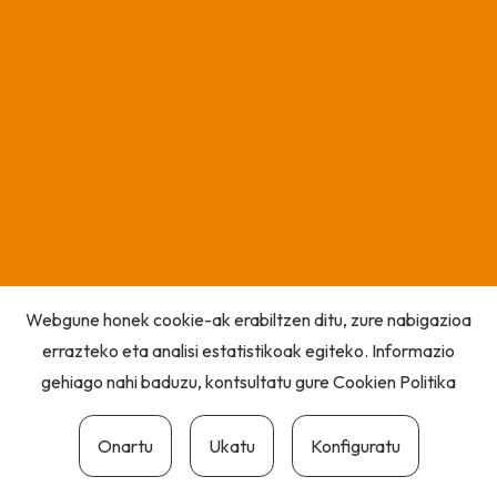
Webgune honek cookie-ak erabiltzen ditu, zure nabigazioa
errazteko eta analisi estatistikoak egiteko. Informazio
gehiago nahi baduzu, kontsultatu gure
Cookien Politika
Onartu
Ukatu
Konfiguratu