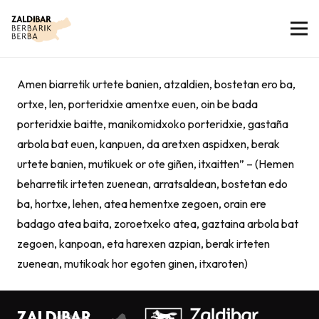
Amen biarretik urtete banien, atzaldien, bostetan ero ba,
ortxe, len, porteridxie amentxe euen, oin be bada
porteridxie baitte, manikomidxoko porteridxie, gastaña
arbola bat euen, kanpuen, da aretxen aspidxen, berak
urtete banien, mutikuek or ote giñen, itxaitten” – (Hemen
beharretik irteten zuenean, arratsaldean, bostetan edo
ba, hortxe, lehen, atea hementxe zegoen, orain ere
badago atea baita, zoroetxeko atea, gaztaina arbola bat
zegoen, kanpoan, eta harexen azpian, berak irteten
zuenean, mutikoak hor egoten ginen, itxaroten)