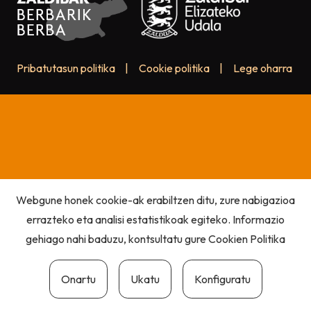
Pribatutasun politika
|
Cookie politika
|
Lege oharra
Webgune honek cookie-ak erabiltzen ditu, zure nabigazioa
errazteko eta analisi estatistikoak egiteko. Informazio
gehiago nahi baduzu, kontsultatu gure
Cookien Politika
Onartu
Ukatu
Konfiguratu