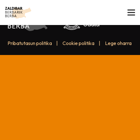
Pribatutasun politika
|
Cookie politika
|
Lege oharra