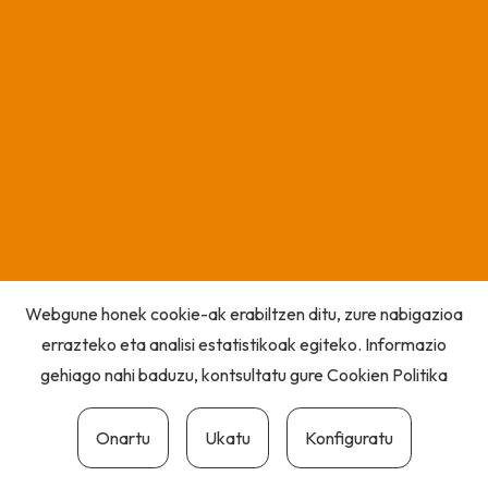
Webgune honek cookie-ak erabiltzen ditu, zure nabigazioa
errazteko eta analisi estatistikoak egiteko. Informazio
gehiago nahi baduzu, kontsultatu gure
Cookien Politika
Onartu
Ukatu
Konfiguratu