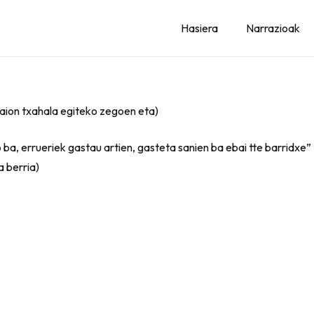
Hasiera
Narrazioak
zaion txahala egiteko zegoen eta)
 ba, errueriek gastau artien, gasteta sanien ba ebai tte barridxe”
a berria)