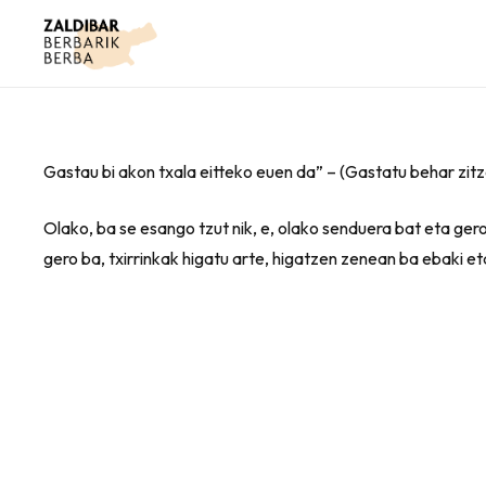
Gastau bi akon txala eitteko euen da” – (Gastatu behar zit
Olako, ba se esango tzut nik, e, olako senduera bat eta gero
gero ba, txirrinkak higatu arte, higatzen zenean ba ebaki et