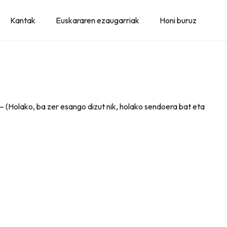
Kantak
Euskararen ezaugarriak
Honi buruz
 – (Holako, ba zer esango dizut nik, holako sendoera bat eta