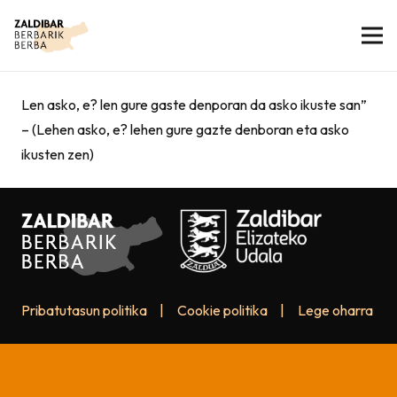
Len asko, e? len gure gaste denporan da asko ikuste san”
– (Lehen asko, e? lehen gure gazte denboran eta asko
ikusten zen)
Pribatutasun politika
|
Cookie politika
|
Lege oharra