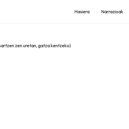
Hasiera
Narrazioak
 sartzen zen uretan, gatza kentzeko)