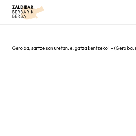
Gero ba, sartze san uretan, e, gatza kentzeko” – (Gero ba,