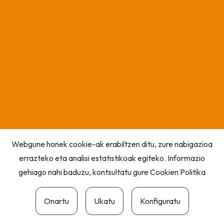
Webgune honek cookie-ak erabiltzen ditu, zure nabigazioa
errazteko eta analisi estatistikoak egiteko. Informazio
gehiago nahi baduzu, kontsultatu gure
Cookien Politika
Onartu
Ukatu
Konfiguratu