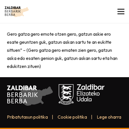
Gero gatza gero emote otzen gero, gatzun askie ero
esate geuntzen guk, gatzun askan sartu te an eukitte
sittuen” – (Gero gatza gero ematen zien gero, gatzun
aska edo esaten genion guk, gatzun askan sartu eta han
edukitzen zituen)
Pribatutasun politika
|
Cookie politika
|
Lege oharra