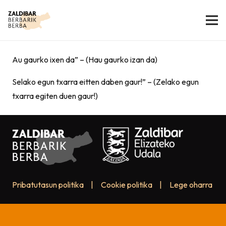
Au gaurko ixen da” – (Hau gaurko izan da)
Selako egun txarra eitten daben gaur!” – (Zelako egun
txarra egiten duen gaur!)
Pribatutasun politika
|
Cookie politika
|
Lege oharra