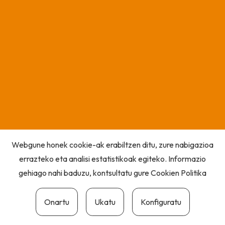
Webgune honek cookie-ak erabiltzen ditu, zure nabigazioa
errazteko eta analisi estatistikoak egiteko. Informazio
gehiago nahi baduzu, kontsultatu gure
Cookien Politika
Onartu
Ukatu
Konfiguratu