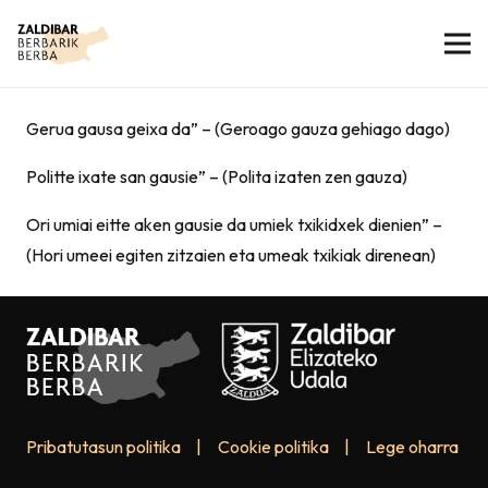
Gerua gausa geixa da” – (Geroago gauza gehiago dago)
Politte ixate san gausie” – (Polita izaten zen gauza)
Ori umiai eitte aken gausie da umiek txikidxek dienien” –
(Hori umeei egiten zitzaien eta umeak txikiak direnean)
Pribatutasun politika
|
Cookie politika
|
Lege oharra