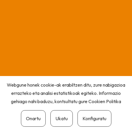
Webgune honek cookie-ak erabiltzen ditu, zure nabigazioa
errazteko eta analisi estatistikoak egiteko. Informazio
gehiago nahi baduzu, kontsultatu gure
Cookien Politika
Onartu
Ukatu
Konfiguratu