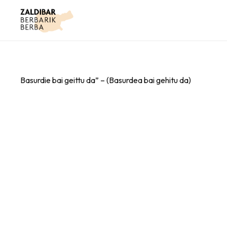
Basurdie bai geittu da” – (Basurdea bai gehitu da)