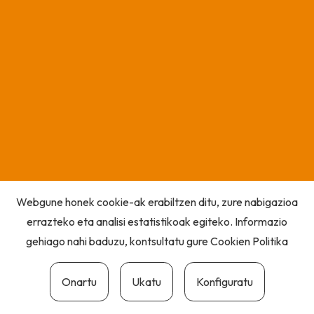
Webgune honek cookie-ak erabiltzen ditu, zure nabigazioa
errazteko eta analisi estatistikoak egiteko. Informazio
gehiago nahi baduzu, kontsultatu gure
Cookien Politika
Onartu
Ukatu
Konfiguratu