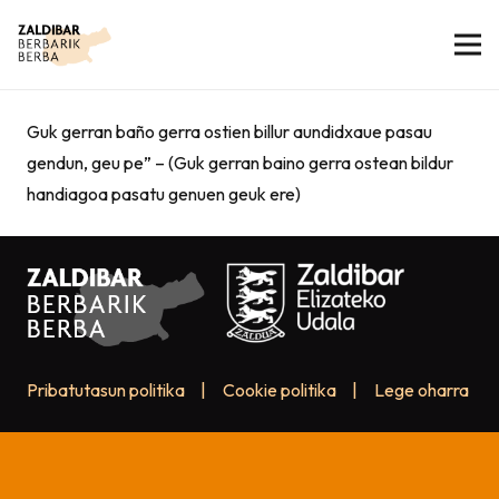
Guk gerran baño gerra ostien billur aundidxaue pasau
gendun, geu pe” – (Guk gerran baino gerra ostean bildur
handiagoa pasatu genuen geuk ere)
Pribatutasun politika
|
Cookie politika
|
Lege oharra