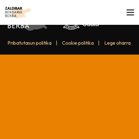
Pribatutasun politika
|
Cookie politika
|
Lege oharra