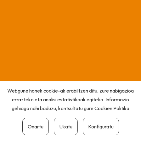
Webgune honek cookie-ak erabiltzen ditu, zure nabigazioa
errazteko eta analisi estatistikoak egiteko. Informazio
gehiago nahi baduzu, kontsultatu gure
Cookien Politika
Onartu
Ukatu
Konfiguratu