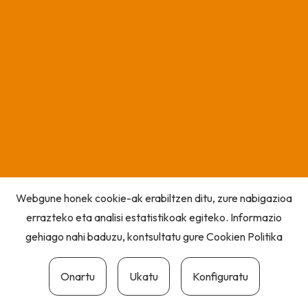
Webgune honek cookie-ak erabiltzen ditu, zure nabigazioa
errazteko eta analisi estatistikoak egiteko. Informazio
gehiago nahi baduzu, kontsultatu gure
Cookien Politika
Onartu
Ukatu
Konfiguratu