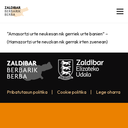
“Amasortzi urte neukesan nik gerriek urte banien” –
(Hamazortzi urte neuzkan nik gerrak irten zuenean)
Pribatutasun politika
|
Cookie politika
|
Lege oharra