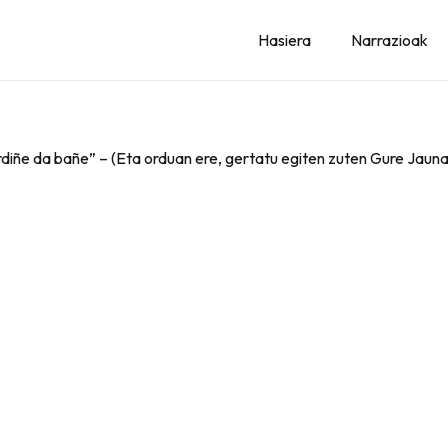
Hasiera
Narrazioak
rdiñe da bañe” – (Eta orduan ere, gertatu egiten zuten Gure Jauna