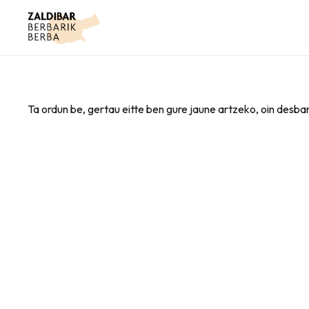
Ta ordun be, gertau eitte ben gure jaune artzeko, oin desba