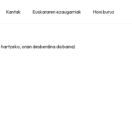
Kantak
Euskararen ezaugarriak
Honi buruz
 hartzeko, orain desberdina da baina)