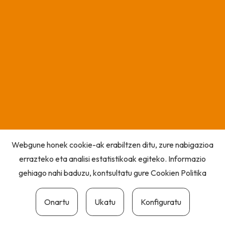
Webgune honek cookie-ak erabiltzen ditu, zure nabigazioa
errazteko eta analisi estatistikoak egiteko. Informazio
gehiago nahi baduzu, kontsultatu gure
Cookien Politika
Onartu
Ukatu
Konfiguratu