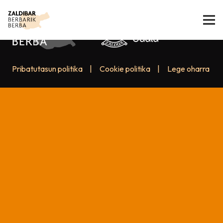
Pribatutasun politika
|
Cookie politika
|
Lege oharra