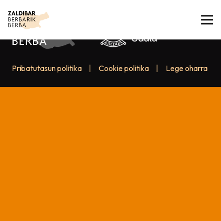
Pribatutasun politika
|
Cookie politika
|
Lege oharra