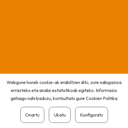
Webgune honek cookie-ak erabiltzen ditu, zure nabigazioa
errazteko eta analisi estatistikoak egiteko. Informazio
gehiago nahi baduzu, kontsultatu gure
Cookien Politika
Onartu
Ukatu
Konfiguratu