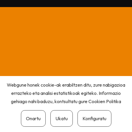
Webgune honek cookie-ak erabiltzen ditu, zure nabigazioa
errazteko eta analisi estatistikoak egiteko. Informazio
gehiago nahi baduzu, kontsultatu gure
Cookien Politika
Onartu
Ukatu
Konfiguratu