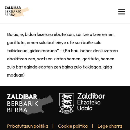
Ba au, e, bidan luserara ebate san, sartze otzen emen,
gorittute, emen sulo bat einye ote san bañe sulo
txikidxaue, gidxa moruen” – (Ba hau, behar den luzerara
ebakitzen zen, sartzen zioten hemen, gorituta, hemen
zulo bat eginda egoten zen baina zulo txikiagoa, gida
moduan)
Pribatutasun politika
|
Cookie politika
|
Lege oharra