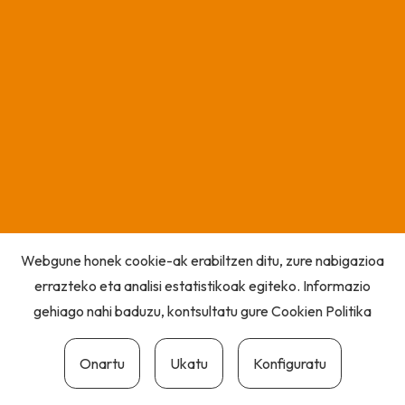
Webgune honek cookie-ak erabiltzen ditu, zure nabigazioa
errazteko eta analisi estatistikoak egiteko. Informazio
gehiago nahi baduzu, kontsultatu gure
Cookien Politika
Onartu
Ukatu
Konfiguratu