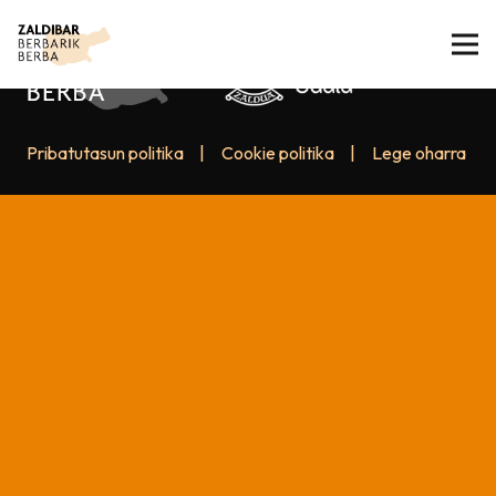
Pribatutasun politika
|
Cookie politika
|
Lege oharra