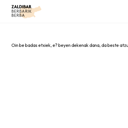
Oin be badas etxiek, e? beyen dekenak dana, da beste at