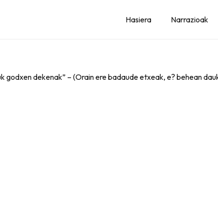
Hasiera
Narrazioak
zuk godxen dekenak” – (Orain ere badaude etxeak, e? behean dau