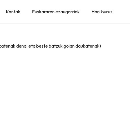
Kantak
Euskararen ezaugarriak
Honi buruz
katenak dena, eta beste batzuk goian daukatenak)