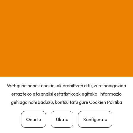
Webgune honek cookie-ak erabiltzen ditu, zure nabigazioa
errazteko eta analisi estatistikoak egiteko. Informazio
gehiago nahi baduzu, kontsultatu gure
Cookien Politika
Onartu
Ukatu
Konfiguratu