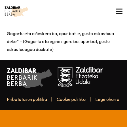
Gogortu eta eiñeskero ba, apur bat, e, gusto eskastxua
deke” – (Gogortu eta eginez gero ba, apur bat, gustu
eskastxoagoa daukate)
Pribatutasun politika
|
Cookie politika
|
Lege oharra