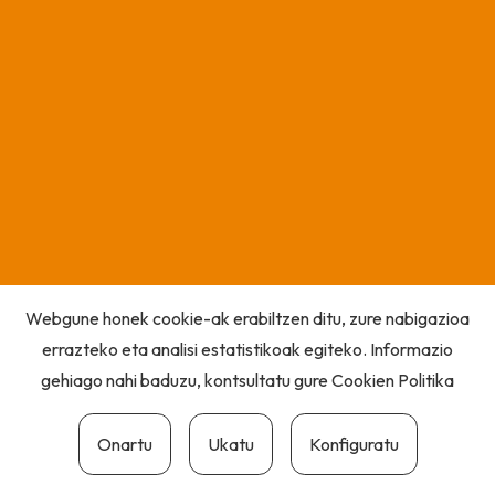
Webgune honek cookie-ak erabiltzen ditu, zure nabigazioa
errazteko eta analisi estatistikoak egiteko. Informazio
gehiago nahi baduzu, kontsultatu gure
Cookien Politika
Onartu
Ukatu
Konfiguratu