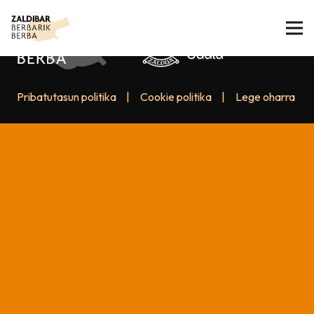
Pribatutasun politika
|
Cookie politika
|
Lege oharra