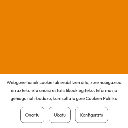
Webgune honek cookie-ak erabiltzen ditu, zure nabigazioa
errazteko eta analisi estatistikoak egiteko. Informazio
gehiago nahi baduzu, kontsultatu gure
Cookien Politika
Onartu
Ukatu
Konfiguratu