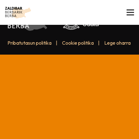
Pribatutasun politika
|
Cookie politika
|
Lege oharra