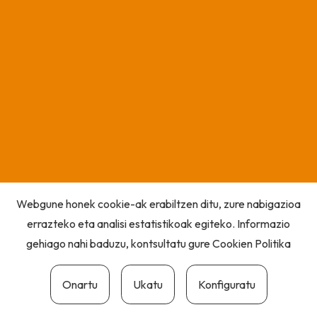
Webgune honek cookie-ak erabiltzen ditu, zure nabigazioa
errazteko eta analisi estatistikoak egiteko. Informazio
gehiago nahi baduzu, kontsultatu gure
Cookien Politika
Onartu
Ukatu
Konfiguratu