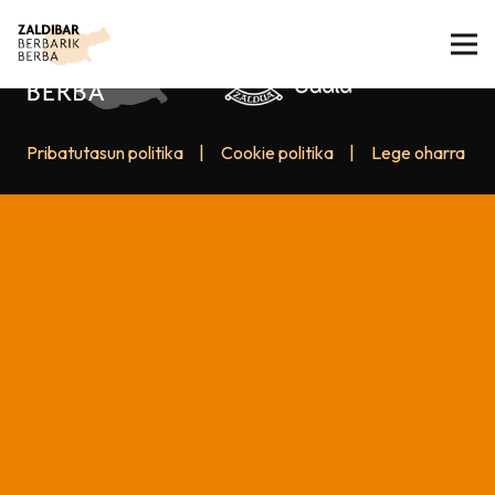
Pribatutasun politika
|
Cookie politika
|
Lege oharra