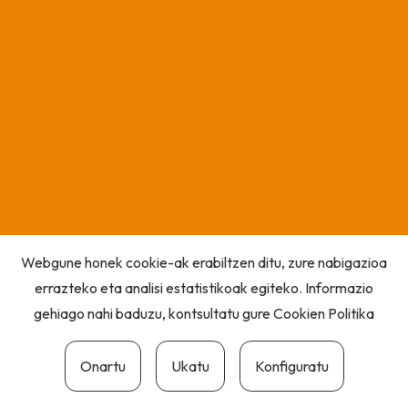
Webgune honek cookie-ak erabiltzen ditu, zure nabigazioa
errazteko eta analisi estatistikoak egiteko. Informazio
gehiago nahi baduzu, kontsultatu gure
Cookien Politika
Onartu
Ukatu
Konfiguratu