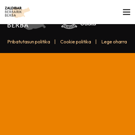
Pribatutasun politika
|
Cookie politika
|
Lege oharra