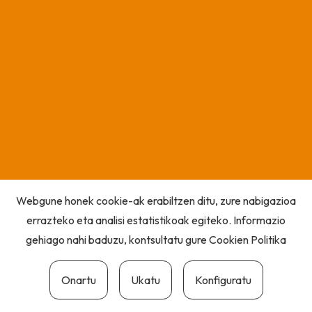
Webgune honek cookie-ak erabiltzen ditu, zure nabigazioa
errazteko eta analisi estatistikoak egiteko. Informazio
gehiago nahi baduzu, kontsultatu gure
Cookien Politika
Onartu
Ukatu
Konfiguratu