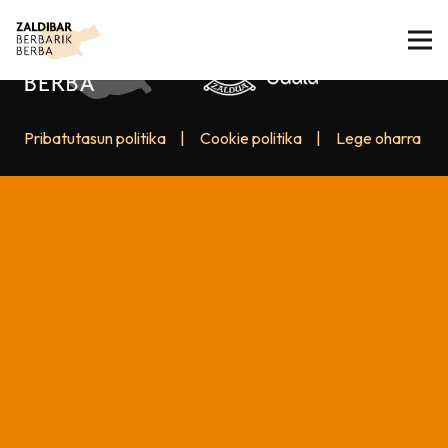
Pribatutasun politika
|
Cookie politika
|
Lege oharra