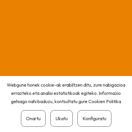
Webgune honek cookie-ak erabiltzen ditu, zure nabigazioa
errazteko eta analisi estatistikoak egiteko. Informazio
gehiago nahi baduzu, kontsultatu gure
Cookien Politika
Onartu
Ukatu
Konfiguratu