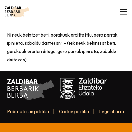
Ni neuk beintzet beti, gorakuek eraitte ittu, gero parrak
ipiñi eta, sabaldu daittesan” – (Nik neuk behintzat beti,
gorakoak ereiten ditugu, gero parrak ipini eta, zabaldu
daitezen)
Pribatutasun politika
|
Cookie politika
|
Lege oharra