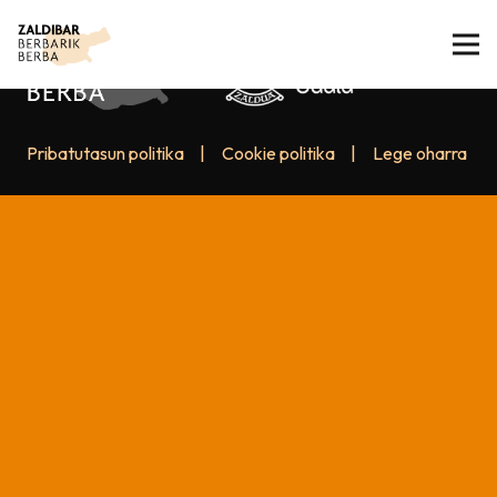
Pribatutasun politika
|
Cookie politika
|
Lege oharra