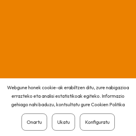
Webgune honek cookie-ak erabiltzen ditu, zure nabigazioa
errazteko eta analisi estatistikoak egiteko. Informazio
gehiago nahi baduzu, kontsultatu gure
Cookien Politika
Onartu
Ukatu
Konfiguratu