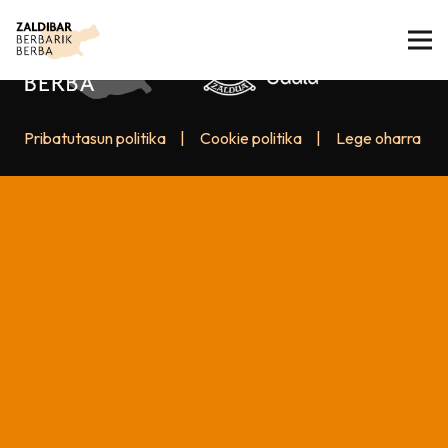
Pribatutasun politika
|
Cookie politika
|
Lege oharra