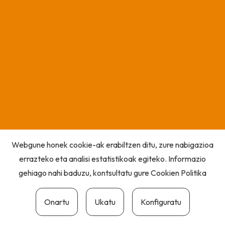
Webgune honek cookie-ak erabiltzen ditu, zure nabigazioa
errazteko eta analisi estatistikoak egiteko. Informazio
gehiago nahi baduzu, kontsultatu gure
Cookien Politika
Onartu
Ukatu
Konfiguratu