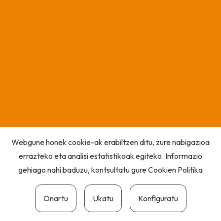
Webgune honek cookie-ak erabiltzen ditu, zure nabigazioa
errazteko eta analisi estatistikoak egiteko. Informazio
gehiago nahi baduzu, kontsultatu gure
Cookien Politika
Onartu
Ukatu
Konfiguratu