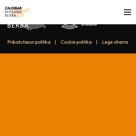
Pribatutasun politika
|
Cookie politika
|
Lege oharra