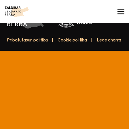
Pribatutasun politika
|
Cookie politika
|
Lege oharra