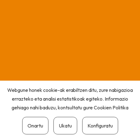
Webgune honek cookie-ak erabiltzen ditu, zure nabigazioa
errazteko eta analisi estatistikoak egiteko. Informazio
gehiago nahi baduzu, kontsultatu gure
Cookien Politika
Onartu
Ukatu
Konfiguratu