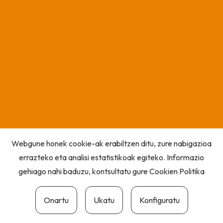
Webgune honek cookie-ak erabiltzen ditu, zure nabigazioa
errazteko eta analisi estatistikoak egiteko. Informazio
gehiago nahi baduzu, kontsultatu gure
Cookien Politika
Onartu
Ukatu
Konfiguratu