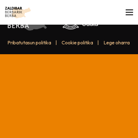
Pribatutasun politika
|
Cookie politika
|
Lege oharra